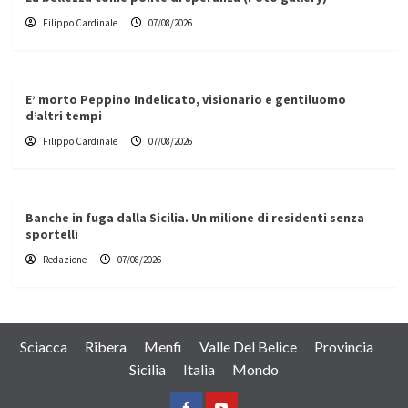
Filippo Cardinale
07/08/2026
E’ morto Peppino Indelicato, visionario e gentiluomo
d’altri tempi
Filippo Cardinale
07/08/2026
Banche in fuga dalla Sicilia. Un milione di residenti senza
sportelli
Redazione
07/08/2026
Sciacca
Ribera
Menfi
Valle Del Belice
Provincia
Sicilia
Italia
Mondo