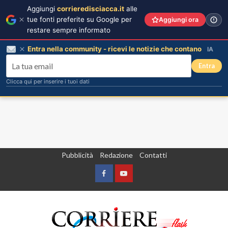
Aggiungi
corrieredisciacca.it
alle
tue fonti preferite su Google per
Aggiungi ora
restare sempre informato
Entra nella community - ricevi le notizie che contano
IA
Entra
Clicca qui per inserire i tuoi dati
Vai
Pubblicità
Redazione
Contatti
al
contenuto
Facebook
Yountube