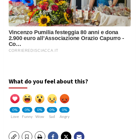
What do you feel about this?
0%
0%
0%
0%
0%
Love
Funny
Wow
Sad
Angry