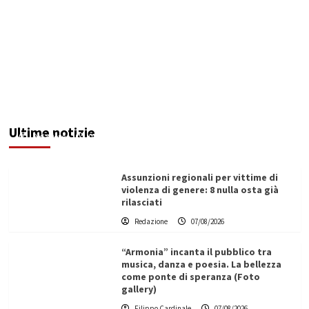
Addictus”, il viaggio di Leonardo Di Vita dentro
le fragilità dell’uomo conquista Santa
Margherita di Belìce
Ultime notizie
Redazione
07/08/2026
Assunzioni regionali per vittime di
violenza di genere: 8 nulla osta già
rilasciati
Redazione
07/08/2026
“Armonia” incanta il pubblico tra
musica, danza e poesia. La bellezza
come ponte di speranza (Foto
gallery)
Filippo Cardinale
07/08/2026