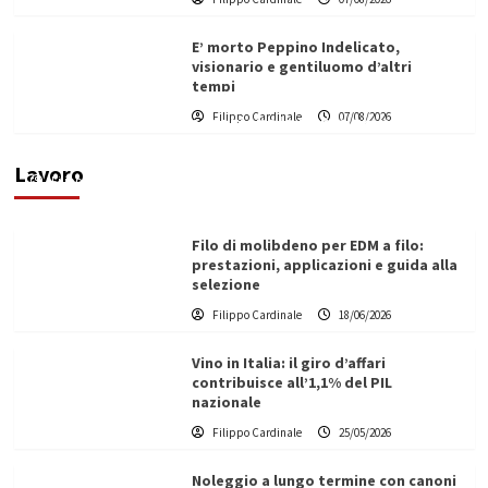
E’ morto Peppino Indelicato,
visionario e gentiluomo d’altri
tempi
L’ingegnere saccense Buscarnera partner chiave
Filippo Cardinale
07/08/2026
di un progetto transnazionale per la transizione
ecologica
Lavoro
Filippo Cardinale
21/06/2026
Filo di molibdeno per EDM a filo:
prestazioni, applicazioni e guida alla
selezione
Filippo Cardinale
18/06/2026
Vino in Italia: il giro d’affari
contribuisce all’1,1% del PIL
nazionale
Filippo Cardinale
25/05/2026
Noleggio a lungo termine con canoni