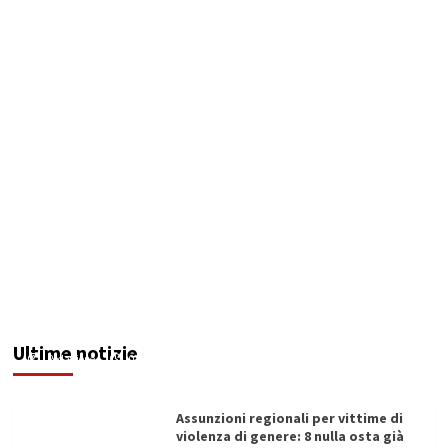
Addictus”, il viaggio di Leonardo Di Vita dentro
le fragilità dell’uomo conquista Santa
Margherita di Belìce
Ultime notizie
Redazione
07/08/2026
Assunzioni regionali per vittime di
violenza di genere: 8 nulla osta già