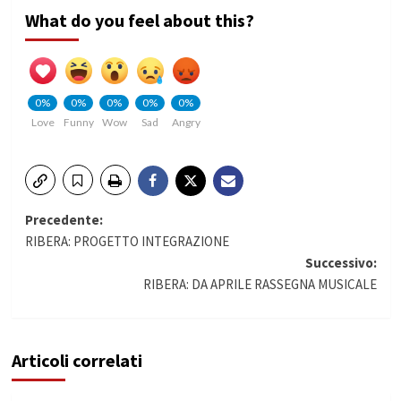
What do you feel about this?
0%
0%
0%
0%
0%
Love
Funny
Wow
Sad
Angry
Navigazione
Precedente:
RIBERA: PROGETTO INTEGRAZIONE
articolo
Successivo:
RIBERA: DA APRILE RASSEGNA MUSICALE
Articoli correlati