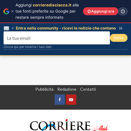
Aggiungi
corrieredisciacca.it
alle
tue fonti preferite su Google per
Aggiungi ora
restare sempre informato
Entra nella community - ricevi le notizie che contano
IA
Entra
Clicca qui per inserire i tuoi dati
Vai
Pubblicità
Redazione
Contatti
al
contenuto
Facebook
Yountube