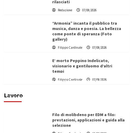
rilasciati
Redazione
07/08/2026
“Armonia” incanta il pubblico tra
musica, danza e poesia. La bellezza
come ponte di speranza (Foto
gallery)
Filippo Cardinale
07/08/2026
E’ morto Peppino Indelicato,
visionario e gentiluomo d’altri
tempi
L’ingegnere saccense Buscarnera partner chiave
Filippo Cardinale
07/08/2026
di un progetto transnazionale per la transizione
ecologica
Lavoro
Filippo Cardinale
21/06/2026
Filo di molibdeno per EDM a filo:
prestazioni, applicazioni e guida alla
selezione