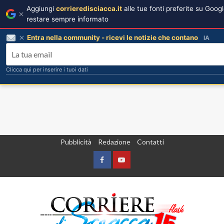
Aggiungi
corrieredisciacca.it
alle tue fonti preferite su Goog
restare sempre informato
Entra nella community - ricevi le notizie che contano
IA
Clicca qui per inserire i tuoi dati
Vai
Pubblicità
Redazione
Contatti
al
contenuto
Facebook
Yountube