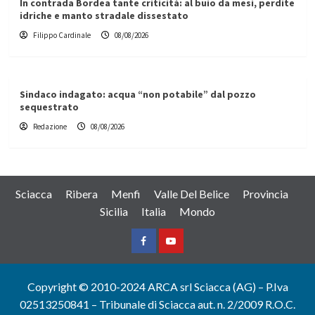
In contrada Bordea tante criticità: al buio da mesi, perdite
idriche e manto stradale dissestato
Filippo Cardinale
08/08/2026
Sindaco indagato: acqua “non potabile” dal pozzo
sequestrato
Redazione
08/08/2026
Sciacca
Ribera
Menfi
Valle Del Belice
Provincia
Sicilia
Italia
Mondo
Facebook
Yountube
Copyright © 2010-2024 ARCA srl Sciacca (AG) – P.Iva
02513250841 – Tribunale di Sciacca aut. n. 2/2009 R.O.C.