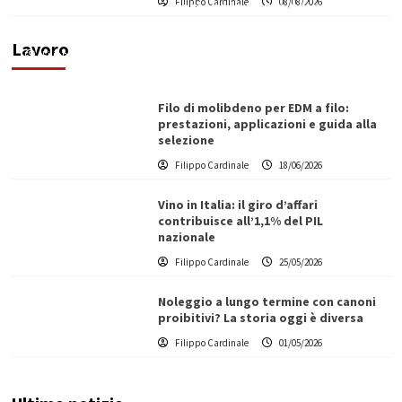
Filippo Cardinale
08/08/2026
di un progetto transnazionale per la transizione
ecologica
Lavoro
Filippo Cardinale
21/06/2026
Filo di molibdeno per EDM a filo:
prestazioni, applicazioni e guida alla
selezione
Filippo Cardinale
18/06/2026
Vino in Italia: il giro d’affari
contribuisce all’1,1% del PIL
nazionale
Filippo Cardinale
25/05/2026
Noleggio a lungo termine con canoni
proibitivi? La storia oggi è diversa
Filippo Cardinale
01/05/2026