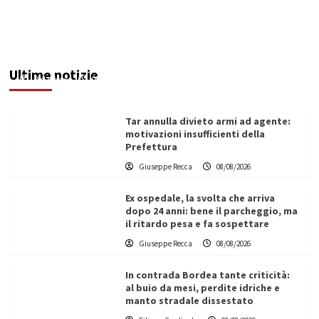
Invasi pieni, città senz’acqua: da Agrigento a
Trapani la crisi idrica è la stessa. E c’è chi invoca
l’Esercito
Ultime notizie
Redazione
08/08/2026
Tar annulla divieto armi ad agente:
motivazioni insufficienti della
Prefettura
Giuseppe Recca
08/08/2026
Ex ospedale, la svolta che arriva
dopo 24 anni: bene il parcheggio, ma
il ritardo pesa e fa sospettare
Giuseppe Recca
08/08/2026
In contrada Bordea tante criticità:
al buio da mesi, perdite idriche e
manto stradale dissestato
L’ingegnere saccense Buscarnera partner chiave