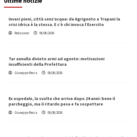
Ultime notizie
Invasi pieni, città senz’acqua: da Agrigento a Trapani la
crisi idrica è la stessa. E c’è chi invoca l’Esercito
Redazione
08/08/2026
Tar annulla divieto armi ad agente: motivazioni
insufficienti della Prefettura
Giuseppe Recca
08/08/2026
Ex ospedale, la svolta che arriva dopo 24 anni: bene il
parcheggio, ma il ritardo pesa e fa sospettare
Giuseppe Recca
08/08/2026