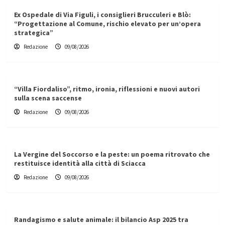
Ex Ospedale di Via Figuli, i consiglieri Brucculeri e Blò:
“Progettazione al Comune, rischio elevato per un’opera
strategica”
Redazione
09/08/2026
“Villa Fiordaliso”, ritmo, ironia, riflessioni e nuovi autori
sulla scena saccense
Redazione
09/08/2026
La Vergine del Soccorso e la peste: un poema ritrovato che
restituisce identità alla città di Sciacca
Redazione
09/08/2026
Randagismo e salute animale: il bilancio Asp 2025 tra