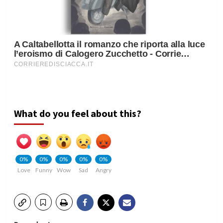
What do you feel about this?
0%
0%
0%
0%
0%
Love
Funny
Wow
Sad
Angry