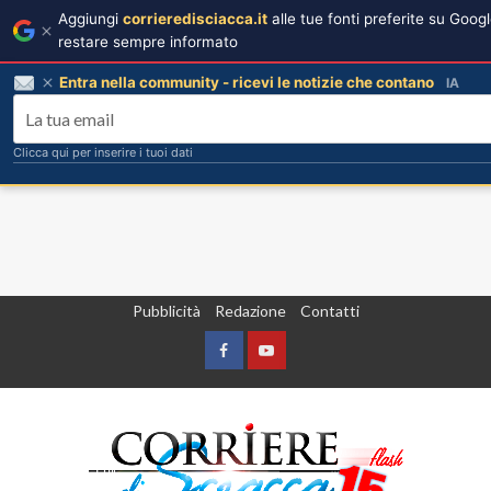
Aggiungi
corrieredisciacca.it
alle tue fonti preferite su Goog
restare sempre informato
Entra nella community - ricevi le notizie che contano
IA
Clicca qui per inserire i tuoi dati
Vai
Pubblicità
Redazione
Contatti
al
contenuto
Facebook
Yountube