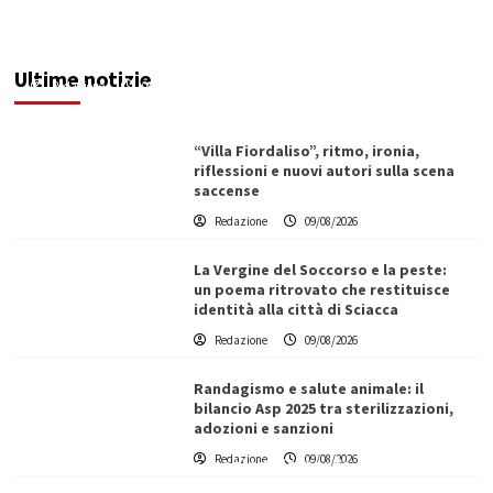
Ex Ospedale di Via Figuli, i consiglieri Brucculeri
e Blò: “Progettazione al Comune, rischio
elevato per un’opera strategica”
Ultime notizie
Redazione
09/08/2026
“Villa Fiordaliso”, ritmo, ironia,
riflessioni e nuovi autori sulla scena
saccense
Redazione
09/08/2026
La Vergine del Soccorso e la peste:
un poema ritrovato che restituisce
identità alla città di Sciacca
Redazione
09/08/2026
Randagismo e salute animale: il
bilancio Asp 2025 tra sterilizzazioni,
adozioni e sanzioni
L’ingegnere saccense Buscarnera partner chiave
Redazione
09/08/2026
di un progetto transnazionale per la transizione
ecologica