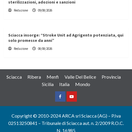
sterilizzazioni, adozioni e sanzioni
Redazione
09/08/2026
Sciacca insorge: “Stroke Unit ad Agrigento potenziata, qui
solo promesse da anni”
Redazione
08/08/2026
Sciacca
Ribera
Menfi
Valle Del Belice
Provincia
Sicilia
Italia
Mondo
Facebook
Yountube
Copyright © 2010-2024 ARCA srl Sciacca (AG) – P.Iva
02513250841 – Tribunale di Sciacca aut. n. 2/2009 R.O.C.
N. 16985